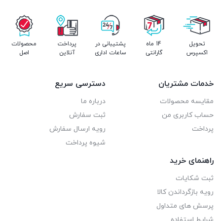
آمپراژ 13.6
ترموستات تنظیم دما
ترمومتر نمایش دمای عقربه ای حرارتی
تحویل
14 ماه
پشتیبانی در
پرداخت
محصولات
اکسپرس
گارانتی
ساعات اداری
آنلاین
اصل
فیوز شیشه ای جهت ایمنی از برق گرفتگی و اتصالی
گنجایش تولید آب جوش برای 100 نفر
خدمات مشتریان
دسترسی سریع
برای خرید محصول معرفی شده سفارش خود را آنلاین ثبت کنید یا اگر
مقایسه محصولات
درباره ما
به کسب اطلاعات بیشتری نیاز دارید با شماره های درج شده تماس
حساب کاربری من
ثبت سفارش
بگیرید.
پرداخت
رویه ارسال سفارش
شیوه پرداخت
راهنمای خرید
ثبت شکایات
رویه بازگرداندن کالا
پرسش های متداول
شرایط استفاده