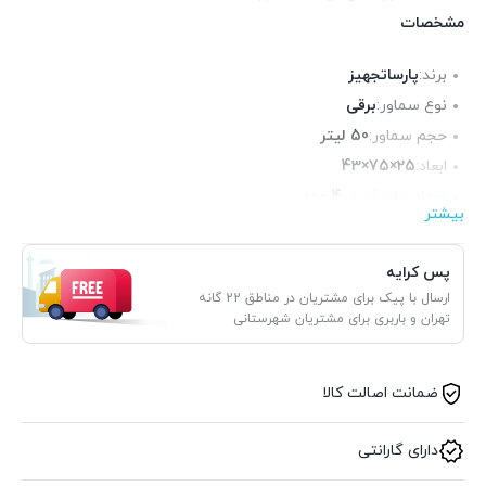
مشخصات
برند:
پارساتجهیز
نوع سماور:
برقی
حجم سماور:
50 لیتر
ابعاد:
25×75×43
تعداد جای قوری:
4 عدد
بیشتر
تعداد شیرها:
2 عدد
پس کرایه
ارسال با پیک برای مشتریان در مناطق 22 گانه
تهران و باربری برای مشتریان شهرستانی
ضمانت اصالت کالا
دارای گارانتی