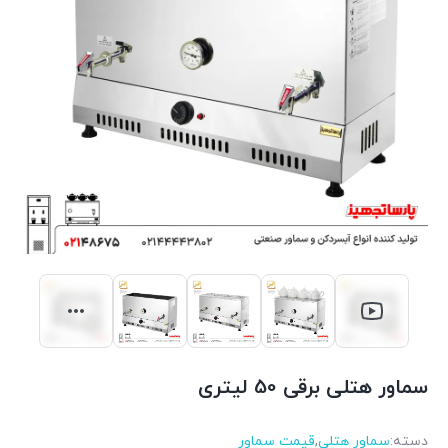
سماور هتلی برقی 50 لیتری
دسته:
سماور هتلی
,
قیمت سماور