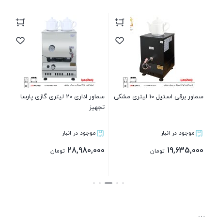
دوج
00
سماور برقی استیل 10 لیتری مشکی
سماور اداری 20 لیتری گازی پارسا
تجهیز
موجود در انبار
موجود در انبار
28,980,000
19,635,000
تومان
تومان
بستن
بستن