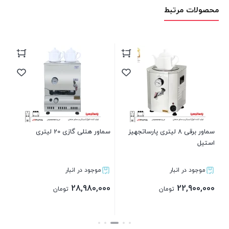
محصولات مرتبط
دار
00
سماور برقی 8 لیتری پارساتجهیز
سماور هتلی گازی 20 لیتری
استیل
موجود در انبار
موجود در انبار
28,980,000
22,900,000
تومان
تومان
بستن
بستن