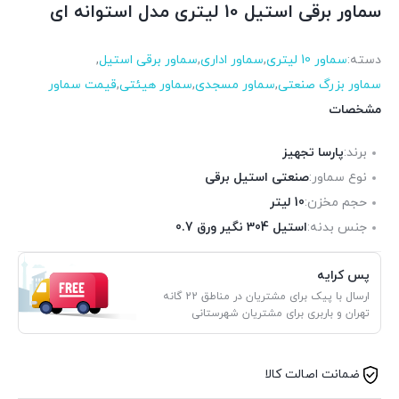
سماور برقی استیل 10 لیتری مدل استوانه ای
دسته:
سماور 10 لیتری
,
سماور اداری
,
سماور برقی استیل
,
سماور بزرگ صنعتی
,
سماور مسجدی
,
سماور هیئتی
,
قیمت سماور
مشخصات
برند:
پارسا تجهیز
نوع سماور:
صنعتی استیل برقی
حجم مخزن:
10 لیتر
جنس بدنه:
استیل 304 نگیر ورق 0.7
پس کرایه
ارسال با پیک برای مشتریان در مناطق 22 گانه
تهران و باربری برای مشتریان شهرستانی
ضمانت اصالت کالا