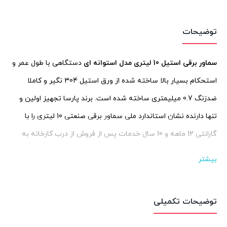
توضیحات
سماور برقی استیل 10 لیتری مدل استوانه ای
دستگاهی با طول عمر و
استحکام بسیار بالا ساخته شده از ورق استیل 304 نگیر و کاملا
ضدزنگ 0.7 میلیمتری ساخته شده است. برند پارسا تجهیز اولین و
تنها دارنده نشان استاندارد ملی سماور برقی صنعتی 10 لیتری را با
گارانتی 12 ماهه و 10 سال خدمات پس از فروش از درب کارخانه به
سراسر کشور عرضه می کند.
بیشتر
سماور 10 لیتری مدل استوانه ای
برای مکان های تجاری و غیرتجاری
گوناگونی که هرروزه مصرف آب جوش و چای دارند استفاده می شود،
توضیحات تکمیلی
سفره خانه، اداره ها، سوپرمارکت ها و دکه ها، دانشگاه، مدرسه،
مسجد و هر مکان عمومی دیگر.