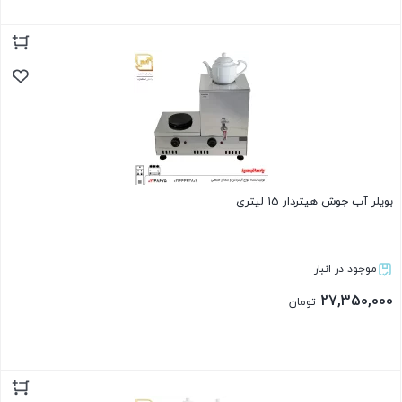
بستن
بویلر آب جوش هیتردار 15 لیتری
موجود در انبار
27,350,000
تومان
بستن