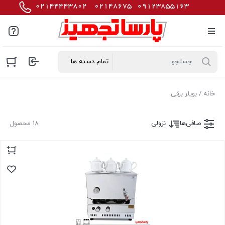
خانه
/ بویلر برقی
صافی‌ها
نزولی
18 محصول