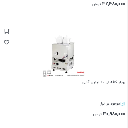
32,480,000
تومان
بستن
بویلر کافه ای 20 لیتری گازی
موجود در انبار
30,980,000
تومان