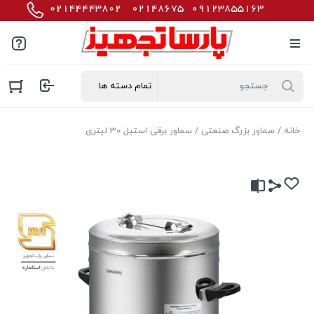
خانه
/
سماور بزرگ صنعتی
/ سماور برقی استیل 30 لیتری