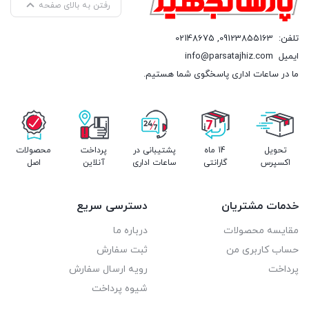
رفتن به بالای صفحه
تلفن:
09123855163
,
02148675
ایمیل
info@parsatajhiz.com
ما در ساعات اداری پاسخگوی شما هستیم.
تحویل
14 ماه
پشتیبانی در
پرداخت
محصولات
اکسپرس
گارانتی
ساعات اداری
آنلاین
اصل
خدمات مشتریان
دسترسی سریع
مقایسه محصولات
درباره ما
حساب کاربری من
ثبت سفارش
پرداخت
رویه ارسال سفارش
شیوه پرداخت