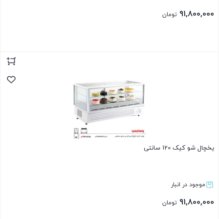
91,800,000
تومان
بستن
یخچال شو کیک 120 سانتی
موجود در انبار
91,800,000
تومان