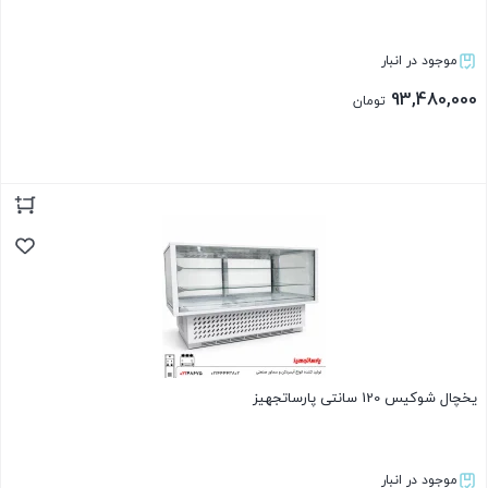
موجود در انبار
93,480,000
تومان
بستن
یخچال شوکیس 120 سانتی پارساتجهیز
موجود در انبار