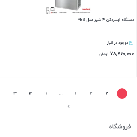
دستگاه آبسردکن 4 شیر مدل 4BS
موجود در انبار
78,760,000
تومان
بستن
13
12
11
…
4
3
2
1
فروشگاه