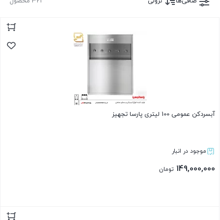
صافی‌ها
نزولی
321 محصول
آبسردکن عمومی 100 لیتری پارسا تجهیز
موجود در انبار
149,000,000
تومان
بستن