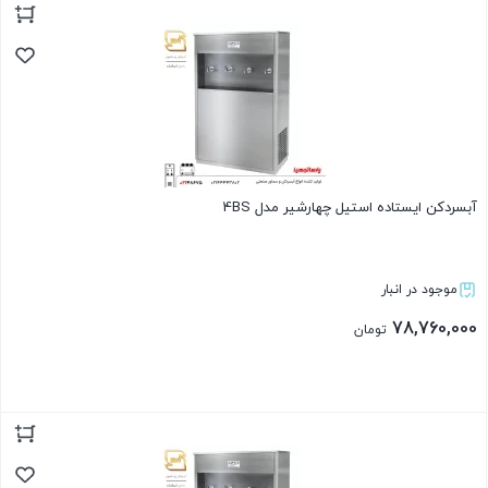
بستن
آبسردکن ایستاده استیل چهارشیر مدل 4BS
موجود در انبار
78,760,000
تومان
بستن