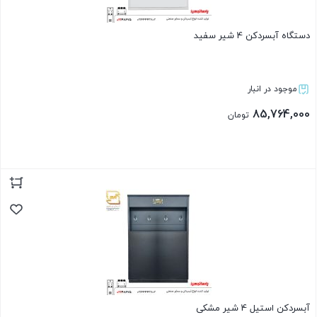
دستگاه آبسردکن 4 شیر سفید
موجود در انبار
85,764,000
تومان
بستن
آبسردکن استیل 4 شیر مشکی