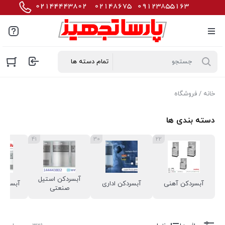
خانه
/ فروشگاه
دسته بندی ها
41
30
22
آبسردکن استیل
آبسردکن آهنی
آبسردکن اداری
آبسردکن
صنعتی