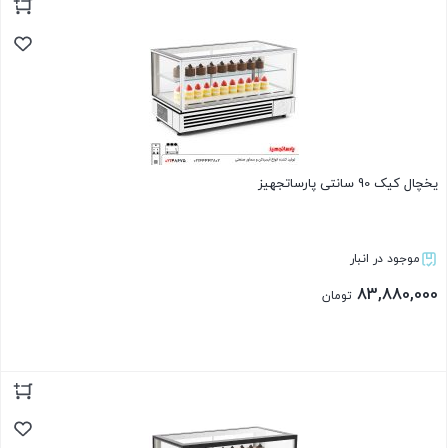
بستن
یخچال کیک 90 سانتی پارساتجهیز
موجود در انبار
83,880,000
تومان
بستن