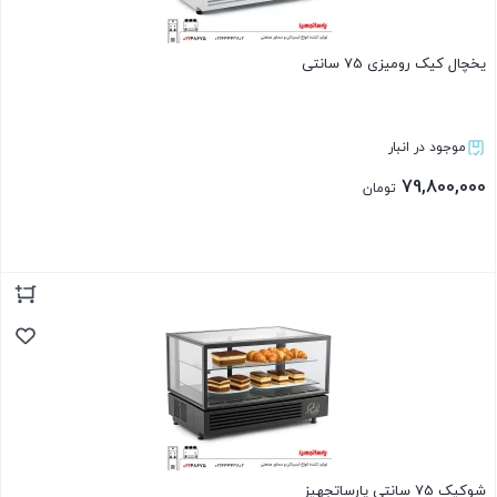
یخچال کیک رومیزی 75 سانتی
موجود در انبار
79,800,000
تومان
بستن
شوکیک 75 سانتی پارساتجهیز