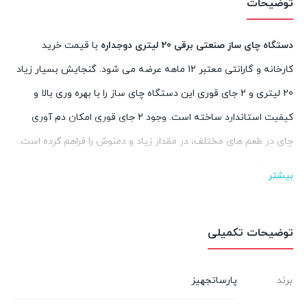
توضیحات
دستگاه چای ساز صنعتی برقی 20 لیتری دوجداره
با قیمت خرید
کارخانه و گارانتی معتبر 12 ماهه عرضه می شود. گنجایش بسیار زیاد
20 لیتری و 2 جای قوری این دستگاه چای ساز را با بهره وری بالا و
کیفیت استاندارد ساخته است. وجود 2 جای قوری امکان دم آوری
چای در طعم های مختلف، در مقدار زیاد و دمنوش را فراهم کرده است.
این دستگاه چای ساز 20 لیتری برای محیط های تجاری تولید شده
بیشتر
است از جمله: هتل، مهمانسرا، اقامتگاه، کافه، رستوران، فروشگاه ها، و
همچنین محیط های غیرتجاری مثل مسجد و مدرسه.
توضیحات تکمیلی
مشخصات ظاهری چای ساز صنعتی 20 لیتری برقی
طراحی ظاهری دستگاه چای ساز 20 لیتری لوکس و صنعتی است،
برند
پارساتجهیز
بدنه ای زیبا و براق دارد و شکل استوانه ای آن باعث می شود