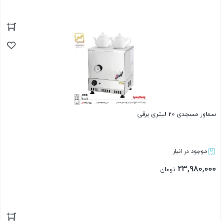
بستن
سماور مسجدی 20 لیتری برقی
موجود در انبار
23,980,000
تومان
بستن