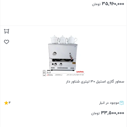
35,960,000
تومان
بستن
سماور گازی استیل 30 لیتری شناور دار
4
موجود در انبار
33,500,000
تومان