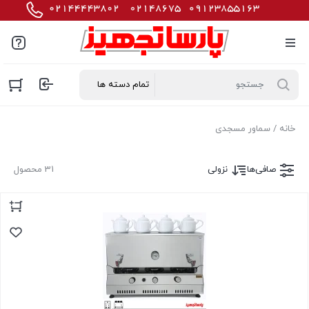
خانه
/ سماور مسجدی
صافی‌ها
نزولی
31 محصول