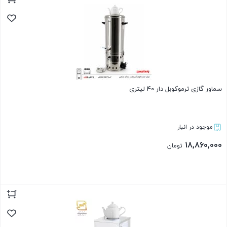
بستن
سماور گازی ترموکوبل دار 40 لیتری
موجود در انبار
18,860,000
تومان
بستن