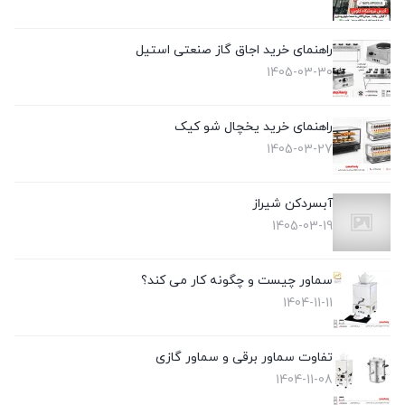
راهنمای خرید اجاق گاز صنعتی استیل
1405-03-30
راهنمای خرید یخچال شو کیک
1405-03-27
آبسردکن شیراز
1405-03-19
سماور چیست و چگونه کار می کند؟
1404-11-11
تفاوت سماور برقی و سماور گازی
1404-11-08