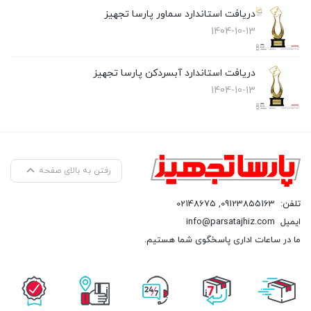
دریافت استاندارد سماور پارسا تجهیز
1404-10-13
دریافت استاندارد آبسردکن پارسا تجهیز
1404-10-13
رفتن به بالای صفحه
تلفن:
09123855163
,
02148675
ایمیل
info@parsatajhiz.com
ما در ساعات اداری پاسخگوی شما هستیم.