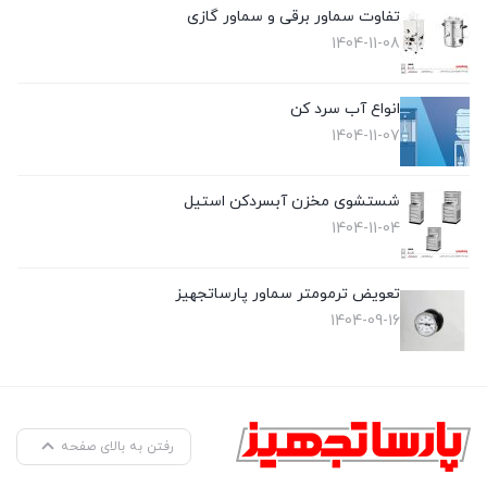
تفاوت سماور برقی و سماور گازی
1404-11-08
انواع آب سرد کن
1404-11-07
شستشوی مخزن آبسردکن استیل
1404-11-04
تعویض ترمومتر سماور پارساتجهیز
1404-09-16
رفتن به بالای صفحه