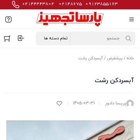
خانه
/
پیشفرض
/ آبسردکن رشت
آبسردکن رشت
پریسا دادور
1405-03-31