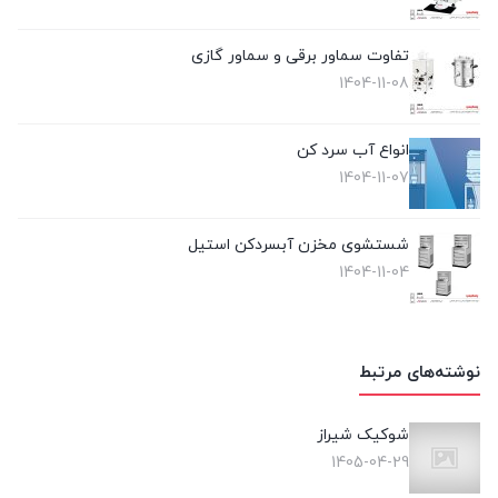
تفاوت سماور برقی و سماور گازی
1404-11-08
انواع آب سرد کن
1404-11-07
شستشوی مخزن آبسردکن استیل
1404-11-04
نوشته‌های مرتبط
شوکیک شیراز
1405-04-29