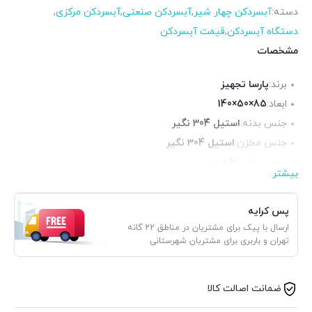
دسته:
آبسردکن چهار شیر
,
آبسردکن صنعتی
,
آبسردکن مرکزی
,
دستگاه آبسردکن
,
قیمت آبسردکن
مشخصات
برند:
پارسا تجهیز
ابعاد:
85×50×140
جنس بدنه:
استیل 304 نگیر
جنس مخزن:
استیل 304 نگیر
حجم مخزن:
60 لیتر
بیشتر
بازدهی:
180 لیتر آب در ساعت
نوع موتور:
سکاپ آلمان ساخت اسلوواکی
پس کرایه
قدرت موتور:
1/2 اسب
ارسال با پیک برای مشتریان در مناطق 22 گانه
تهران و باربری برای مشتریان شهرستانی
ضمانت اصالت کالا