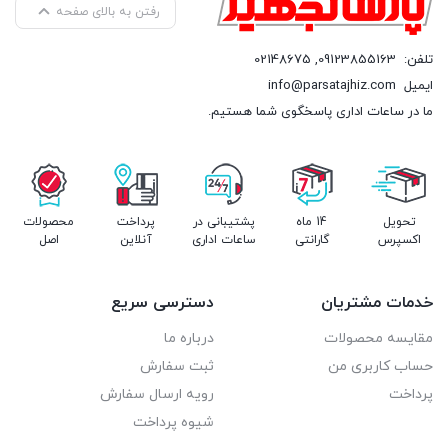
ترموستات کنترل کننده دمای دقیق دانفوس
رفتن به بالای صفحه
تلفن:
09123855163
,
02148675
ایمیل
info@parsatajhiz.com
ما در ساعات اداری پاسخگوی شما هستیم.
تحویل
14 ماه
پشتیبانی در
پرداخت
محصولات
اکسپرس
گارانتی
ساعات اداری
آنلاین
اصل
ویژگی های دستگاه آبسردکن چهار شیر مدل 4NBS در یک نگاه
در انتها مفتخریم خاطرنشان کنیم تمام محصولات پارسا تجهیز دارای
خدمات مشتریان
دسترسی سریع
استاندارهای جهانی هستند شامل:
مقایسه محصولات
درباره ما
ایزو 14001: استاندارد هماهنگی محصول با الزامات زیست محیطی و
حساب کاربری من
ثبت سفارش
حفاظت از آن در تعادل با نیازهای اجتماعی – اقتصادی
پرداخت
رویه ارسال سفارش
شیوه پرداخت
ایزو 9001: استاندارد بهره وری محصول و رضایت مشتری