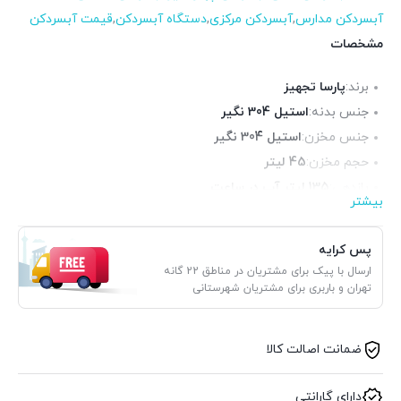
آبسردکن مدارس
,
آبسردکن مرکزی
,
دستگاه آبسردکن
,
قیمت آبسردکن
مشخصات
برند:
پارسا تجهیز
جنس بدنه:
استیل 304 نگیر
جنس مخزن:
استیل 304 نگیر
حجم مخزن:
45 لیتر
بازدهی:
135 لیتر آب در ساعت
بیشتر
نوع موتور:
سکاپ آلمان ساخت اسلوواکی
قدرت موتور:
1/2 اسب بخار
پس کرایه
وزن:
حدود 50 کیلوگرم
ارسال با پیک برای مشتریان در مناطق 22 گانه
تهران و باربری برای مشتریان شهرستانی
ضمانت اصالت کالا
دارای گارانتی