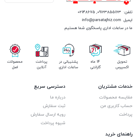
تلفن:
09123855163
,
02148675
ایمیل
info@parsatajhiz.com
ما در ساعات اداری پاسخگوی شما هستیم.
ویژگی های دستگاه آبسردکن چهار شیر مدل 4NKS در یک نگاه
تحویل
14 ماه
پشتیبانی در
پرداخت
محصولات
اکسپرس
گارانتی
ساعات اداری
آنلاین
اصل
سفارش و خرید
خریداران گرامی برای دریافت دستگاه آبسردکن چهار شیر مدل 4NKS
خدمات مشتریان
دسترسی سریع
با 14 ماه گارانتی و 10 سال خدمات پس از فروش، از طریق شماره های
مقایسه محصولات
درباره ما
حساب کاربری من
ثبت سفارش
مندرج در سایت فروشگاه پارسا تجهیز با کارشناسان ما در تماس
پرداخت
رویه ارسال سفارش
باشید و سفارش خود را ثبت فرمایید.
شیوه پرداخت
راهنمای خرید