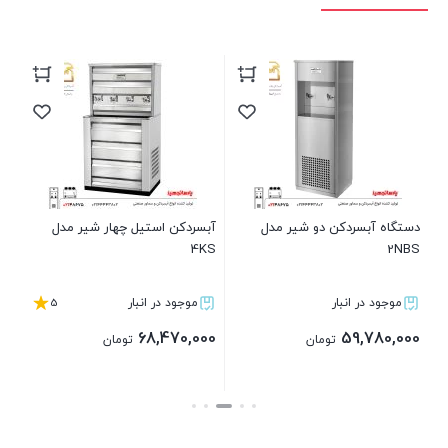
BT
00
00
دستگاه آبسردکن دو شیر مدل
آبسردکن استیل چهار شیر مدل
قی
4KS
2NBS
فعل
,000
5
موجود در انبار
موجود در انبار
68,470,000
59,780,000
تومان
تومان
بستن
بستن