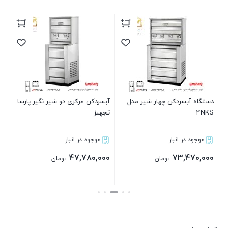
آب
BT
00
00
دستگاه آبسردکن چهار شیر مدل
آبسردکن مرکزی دو شیر نگیر پارسا
قی
4NKS
تجهیز
فعل
,000
موجود در انبار
موجود در انبار
47,780,000
73,470,000
تومان
تومان
بستن
بستن