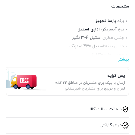
مشخصات
برند:
پارسا تجهیز
نوع آبسردکن:
اداری استیل
جنس مخزن:
استیل 304 نگیر
جنس بدنه:
استیل 430 ضدزنگ
حجم مخزن:
30 لیتر
بیشتر
بازدهی:
90 لیتر
موتور:
سکاپ آلمان
پس کرایه
ابعاد:
51×50×132 سانتی متر
ارسال با پیک برای مشتریان در مناطق 22 گانه
تهران و باربری برای مشتریان شهرستانی
ضمانت اصالت کالا
دارای گارانتی