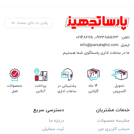
گالوانیزه شده
عایق بندی شده با فوم پلی اورتان ضدباکتری و سریع کننده خنک
شدن آب
رفتن به بالای صفحه
برای خرید محصول سفارش خود را در سایت ثبت کنید. همچنین می
تلفن:
09123855163
,
02148675
توانید با کارشناسان فروش تماس حاصل فرمایید.
ایمیل
info@parsatajhiz.com
ما در ساعات اداری پاسخگوی شما هستیم.
تحویل
14 ماه
پشتیبانی در
پرداخت
محصولات
اکسپرس
گارانتی
ساعات اداری
آنلاین
اصل
خدمات مشتریان
دسترسی سریع
مقایسه محصولات
درباره ما
حساب کاربری من
ثبت سفارش