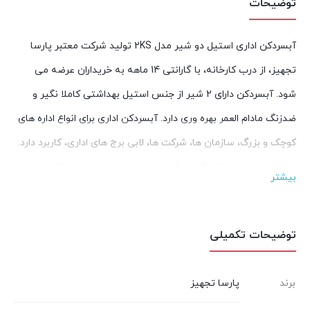
توضیحات
آبسردکن اداری استیل دو شیر مدل 2KS تولید شرکت معتبر پارسا
تجهیز، از درب کارخانه، با گارانتی 14 ماهه به خریداران عرضه می
شود. آبسردکن دارای 2 شیر از جنس استیل بهداشتی کاملا نگیر و
ضدزنگ مادام العمر بهره وری دارد. آبسردکن اداری برای انواع اداره های
کوچک و بزرگ، سازمان ها، شرکت ها، لابی برج های اداری، کاربرد دارد.
موتور قدرتمند سکاپ آلمان آبسردکن اداری پارسا تجهیز قادر است
بیشتر
90 لیتر آب در هر ساعت تولید کند که معادل 360 لیوان است.
این دستگاه با اتصال به برق و شیر آب شهری با بهره وری بالا آب
توضیحات تکمیلی
خنک و سالم را همواره فراهم می کند.
مشخصات آبسردکن اداری استیل دو
برند
پارسا تجهیز
شیر مدل 2KS