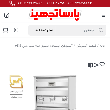
خانه
/
قیمت آبسردکن
/ آبسردکن ایستاده استیل سه شیر مدل 3KS