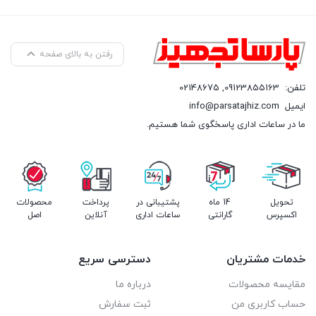
رفتن به بالای صفحه
تلفن:
09123855163
,
02148675
ایمیل
info@parsatajhiz.com
ما در ساعات اداری پاسخگوی شما هستیم.
تحویل
14 ماه
پشتیبانی در
پرداخت
محصولات
اکسپرس
گارانتی
ساعات اداری
آنلاین
اصل
خدمات مشتریان
دسترسی سریع
مقایسه محصولات
درباره ما
حساب کاربری من
ثبت سفارش