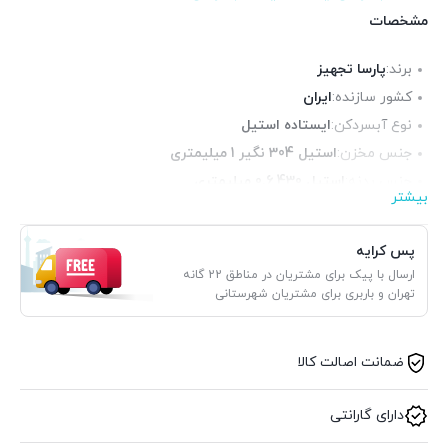
مشخصات
برند:
پارسا تجهیز
کشور سازنده:
ایران
نوع آبسردکن:
ایستاده استیل
جنس مخزن:
استیل 304 نگیر 1 میلیمتری
جنس بدنه:
استیل 430 0.6 میلیمتری
بیشتر
حجم مخزن:
35 لیتر
بازدهی:
110 لیتر
پس کرایه
کمپرسور:
سکاپ آلمان با توان 1/3 اسب بخار
ارسال با پیک برای مشتریان در مناطق 22 گانه
تهران و باربری برای مشتریان شهرستانی
ضمانت اصالت کالا
دارای گارانتی