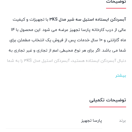
توضیحات
آبسردکن ایستاده استیل سه شیر مدل 3KS
با تجهیزات و کیفیت
عالی از درب کارخانه پارسا تجهیز عرضه می شود. این محصول با 14
ماه گارانتی و 10 سال خدمات پس از فروش یک انتخاب مطمئن برای
شما می باشد. اگر برای هر نوع محیطی اعم از تجاری و غیر تجاری به
دنبال آبسردکن ایستاده هستید، آبسردکن استیل مدل 3KS را به شما
معرفی می کنیم تا از ساعت ها جستجو بی نیاز باشید. خرید از تولید
بیشتر
کننده معتبر و گارانتی خریدی آسوده برای شما فراهم کرده است.
یک
آبسردکن ایستاده استیل
بهداشتی است و سلامت آب و مصرف
توضیحات تکمیلی
کنندگان را حفظ می کند همچنین در شرایط مرطوب از طول عمری بالا
برخوردار است. ضخامت مخزن استیل نگیر و ضدزنگ آبسردکن
برند
پارسا تجهیز
ایستاده استیل 1 میلیمتر و در نوع خود بی نظیر است و با فوم پلی