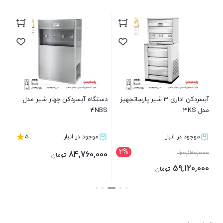
آب
BT
00
00
آبسردکن اداری 3 شیر پارساتجهیز
دستگاه آبسردکن چهار شیر مدل
قی
مدل 3KS
4NBS
فعل
,000
5
موجود در انبار
موجود در انبار
2%
قیمت
60,120,000
84,760,000
تومان
اصلی:
59,120,000
تومان
60,120,000 تومان
قیمت
بستن
بستن
بود.
فعلی:
59,120,000 تومان.